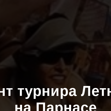
нт турнира Лет
на Парнасе