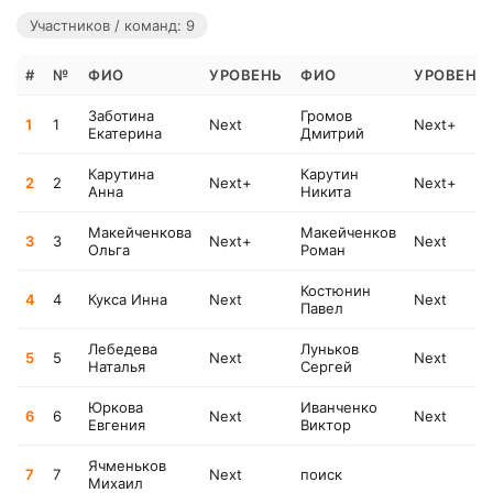
Участников / команд: 9
#
№
ФИО
УРОВЕНЬ
ФИО
УРОВЕНЬ
Заботина
Громов
1
1
Next
Next+
Екатерина
Дмитрий
Карутина
Карутин
2
2
Next+
Next+
Анна
Никита
Макейченкова
Макейченков
3
3
Next+
Next
Ольга
Роман
Костюнин
4
4
Кукса Инна
Next
Next
Павел
Лебедева
Луньков
5
5
Next
Next
Наталья
Сергей
Юркова
Иванченко
6
6
Next
Next
Евгения
Виктор
Ячменьков
7
7
Next
поиск
Михаил