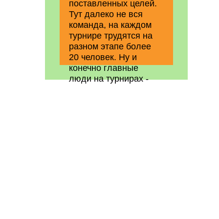
поставленных целей.
Тут далеко не вся
команда, на каждом
турнире трудятся на
разном этапе более
20 человек. Ну и
конечно главные
люди на турнирах -
это наши участники.