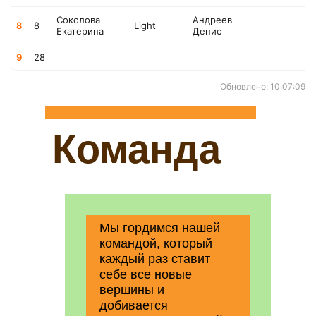
Соколова
Андреев
8
8
Light
Екатерина
Денис
9
28
Обновлено: 10:07:09
Команда
Мы гордимся нашей
командой, который
каждый раз ставит
себе все новые
вершины и
добивается